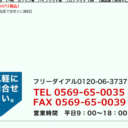
タ C-HR ガソリン車 ハイブリット車 フロアマット CHR 【高品質で安売り
00円
(税込)
品質で安売りに挑戦】