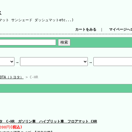
ス
ット サンシェード ダッシュマットetc...)
カートをみる
｜
マイページへ
YOTA（トヨタ）
> C-HR
タ C-HR ガソリン車 ハイブリット車 フロアマット CHR
200円
(税込)