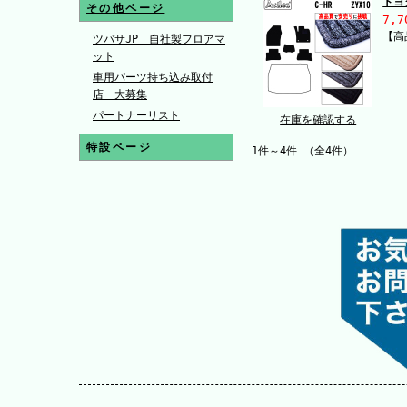
トヨ
その他ページ
7,7
【高
ツバサJP 自社製フロアマ
ット
車用パーツ持ち込み取付
店 大募集
パートナーリスト
在庫を確認する
特設ページ
1件～4件 （全4件）