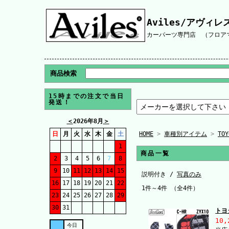
Aviles/アヴィレ
カーパーツ専門店 （フロアマ
商品検索
15時までの注文で当日
発送！
＜
2026年8月
＞
日
月
火
水
木
金
土
HOME
>
車種別アイテム
>
TO
1
商品一覧
2
3
4
5
6
7
8
9
10
11
12
13
14
15
説明付き /
写真のみ
16
17
18
19
20
21
22
1件～4件 （全4件）
23
24
25
26
27
28
29
30
31
トヨ
10,
今日