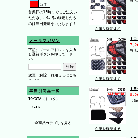
当店
定休日
営業日の15時までにご注文い
ただき、ご決済の確定したも
のは当日発送をいたします！
在庫を確認する
トヨ
メールマガジン
7,2
下記にメールアドレスを入力
当店
し登録ボタンを押して下さ
い。
変更・解除・お知らせはこち
在庫を確認する
ら >>
トヨ
車種別商品一覧
6,2
TOYOTA（トヨタ）
【高
C-HR
全商品カテゴリを見る
在庫を確認する